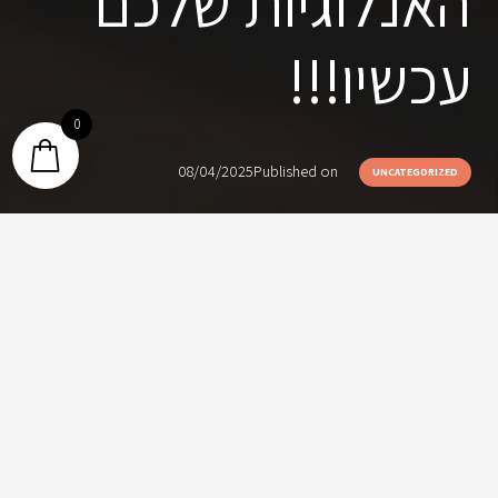
האנלוגיות שלכם
עכשיו!!!
0
08/04/2025
Published on
UNCATEGORIZED
אם בביתכם עדיין מסתתרות קלטות וידאו ישנות – קלטות
VHS, Hi8 או מיני DV – זה הזמן להוציא אותן מהבוידעם
ולתת להן תשומת לב מחודשת. על הקלטות האנלוגיות האלה
שמורים זיכרונות יקרי ערך, החל מהצעדים הראשונים של
הילדים ועד לאירועים משפחתיים משמחים וכמעט־נשכחים.
הזמן שעובר, לצערנו, לא משחק לטובתן של הקלטות האלו.
למה חשוב להמיר דווקא עכשיו?