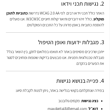
2. נגישות תכני וידאו
האתר כולל תכני וידאו רבים. לפי WCAG 2.0 AA נדרשות
כתוביות לתוכן
מוקלט
, כולל זיהוי דוברים ותיאור קולות חיוניים
W3C
W3C
. אנו פועלים
להוספת כתוביות באופן מדורג על כל התכנים המוקלטים.
3. מגבלות ידועות ואופן הטיפול
ייתכן שרכיבים מסוימים באתר לא תואמו במלואם לתקן, בין השאר בגלל
מגבלות טכנולוגיות וזמניות. אנו מבצעים בדיקות שוטפות ומחויבים לסגור
את הפערים בהקדם.
4. פנייה בנושא נגישות
במידה שנתקלתם בקושי בגלישה באתר, ניתן לפנות לקבלת סיוע:
נציג נגישות
: מקסים גולובנוב
דוא״ל
:
maxdigital8@gmail.com