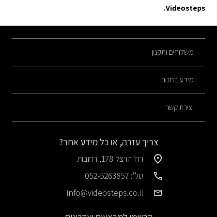
Videosteps.
משלוחים ותקנון
מידע בחנות
יצירת קשר
צריך עזרה, או כל מידע אחר?
רח׳ הרצל 178, רחובות
טל': 052-5263857
info@videosteps.co.il