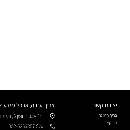
יצירת קשר
צריך עזרה, או כל מידע 
בריף הזמנה
רח׳ אבני החושן 6, רמת גן
צור קשר
טל': 052-5263857