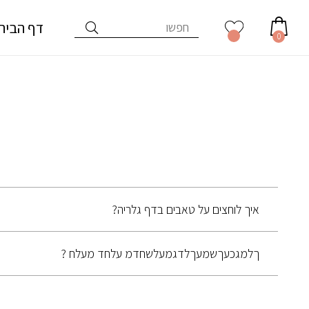
דף הבית
0
איך לוחצים על טאבים בדף גלריה?
ךלמגכעךשמעךלדגמעלשחדמ עלחד מעלח ?