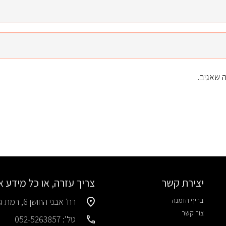
 שאגיב.
יצירת קשר
צריך עזרה, או כל מידע 
בריף הזמנה
רח׳ אבני החושן 6, רמת גן
צור קשר
טל': 052-5263857