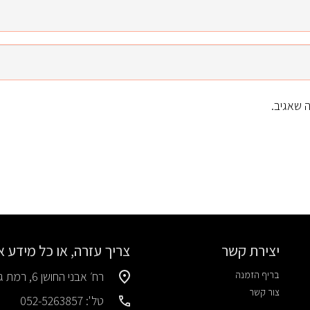
 שאגיב.
יצירת קשר
צריך עזרה, או כל מידע 
בריף הזמנה
רח׳ אבני החושן 6, רמת גן
צור קשר
טל': 052-5263857