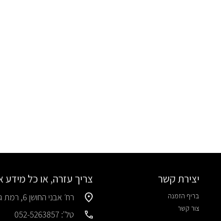
יצירת קשר
צריך עזרה, או כל מידע 
בריף הזמנה
רח׳ אבני החושן 6, רמת גן
צור קשר
טל': 052-5263857